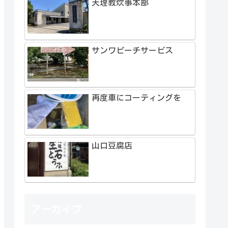
天理教炊事本部
サンワピーチサービス
再度車にコーティングを
山口豆腐店
アーカイブ