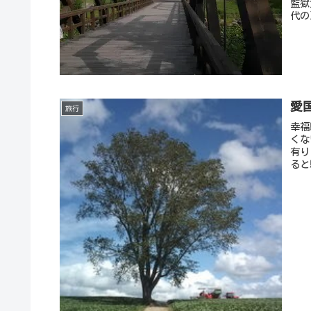
監獄
代の
愛
旅行
幸福
くな
有り
ると