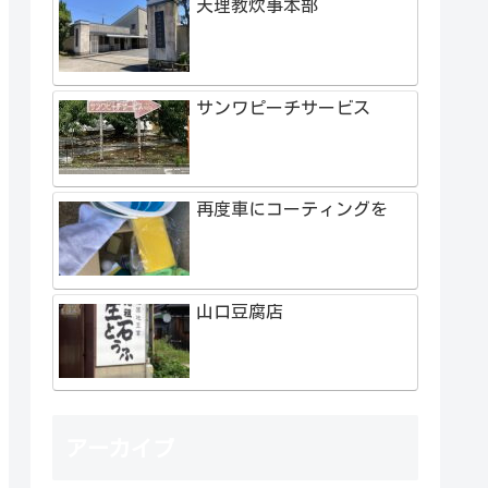
天理教炊事本部
サンワピーチサービス
再度車にコーティングを
山口豆腐店
アーカイブ