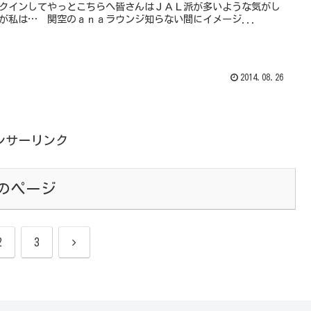
クインしてやっとこちらへ皆さんはＪＡＬ派が多いような気がし
が私は… 関空のａｎａラウンジ知らない間にイメージ...
2014.08.26
ンサーリンク
のページ
次
2
3
へ