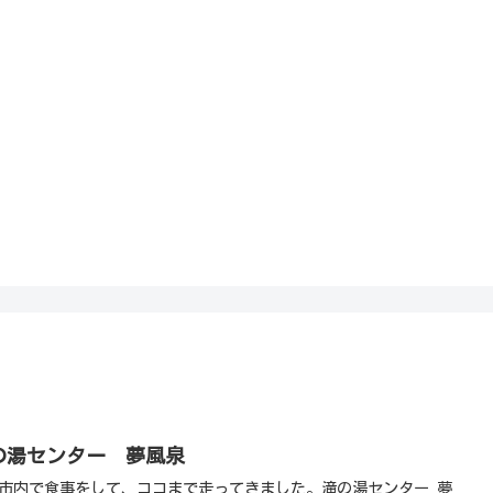
HOME
私を探さないで！！
の湯センター 夢風泉
市内で食事をして、ココまで走ってきました。滝の湯センター 夢