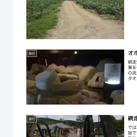
オ
旅行
網走
事を
の流
タオ
網
旅行
では
獄で