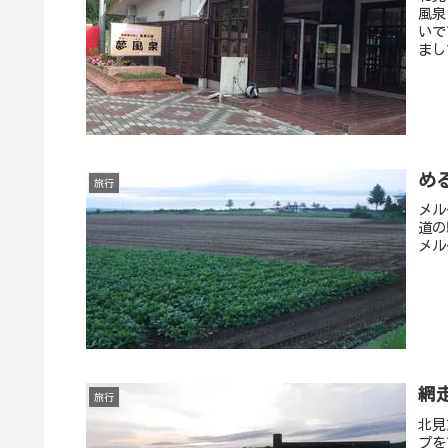
風泉
いで
まし
め
旅行
メル
道の
メル
網
旅行
北見
プを