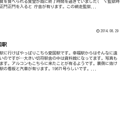
食を食べられる食堂が既に終了時間を過ぎていました(^^ゞ監獄時
正門正門を入ると 庁舎が有ります。この網走監獄...
2014.08.29
国駅
駅に行けばやっぱりこちら愛国駅です。幸福駅からはそんなに遠
いのですが…大きい切符駅舎の中は資料館になってます。写真も
ます。アルコンもこちらに来たことが有るようです。裏側に抜け
駅の看板と汽車が有ります。19671号らしいです。...