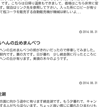
 です。こちらは日帰り温泉もできまして、価格はこちら非常に安
す。宿泊はリンク先を参照して下さい。入った所にロビーが有り
て瓶コーラを販売する自動販売機が機械は新しいよ...
2014.08.31
るへんの丘めまんべつ
ヘンの丘めまんべつの前がきれいだったので停車してみました。
駅内です。裏の方です。日が暮れ 少し網走側に行ったところに
ヘンの丘が有ります。美瑛の木々のようです。
2014.08.31
走湖
方面に向かう途中に有ります網走湖です。もう夕暮れで、キャン
する人がちらほらいます。ちょっと良い感じに撮れたひまわりも