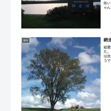
咲い
ゃん
網
旅行
縦書
た。
は流
うで