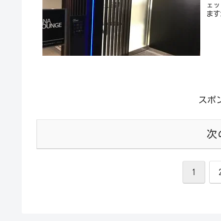
ェッ
ます
スポ
次
1