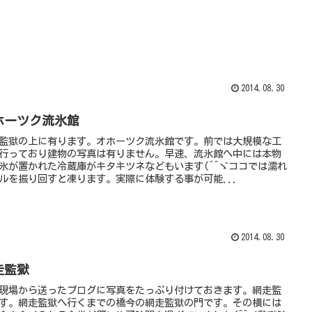
2014.08.30
ホーツク流氷館
監獄の上に有ります。オホーツク流氷館です。前では大規模な工
行っており建物の写真は有りません。早速、流氷館へ中には本物
氷が置かれた冷蔵庫がキタキツネなどもいます(^^ゞココでは濡れ
ルを振り回すと凍ります。実際に体験する事が可能...
2014.08.30
走監獄
現場から送ったブログに写真をたっぷり付けておきます。網走監
す。網走監獄へ行くまでの橋今の網走監獄の門です。その横には