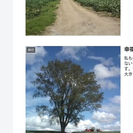
幸
旅行
私も
ない
す。
大き