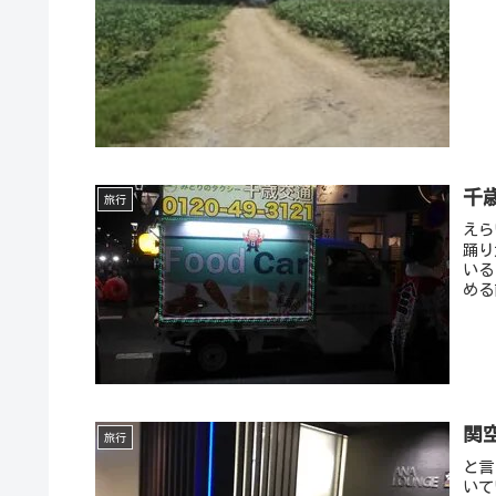
千
旅行
えら
踊り
いる
める
関
旅行
と言
いて