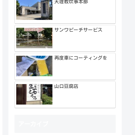
天理教炊事本部
サンワピーチサービス
再度車にコーティングを
山口豆腐店
アーカイブ