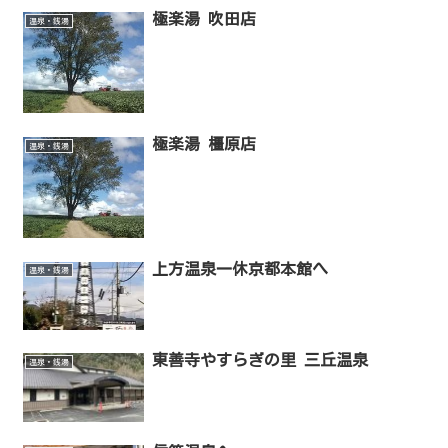
極楽湯 吹田店
温泉・銭湯
極楽湯 橿原店
温泉・銭湯
上方温泉一休京都本館へ
温泉・銭湯
東善寺やすらぎの里 三丘温泉
温泉・銭湯