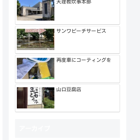
天理教炊事本部
サンワピーチサービス
再度車にコーティングを
山口豆腐店
アーカイブ