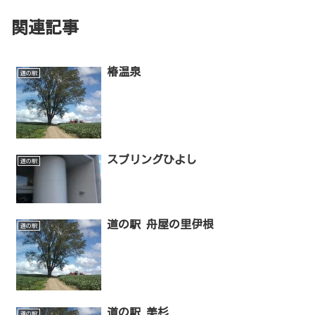
関連記事
椿温泉
道の駅
スプリングひよし
道の駅
道の駅 舟屋の里伊根
道の駅
道の駅 美杉
道の駅