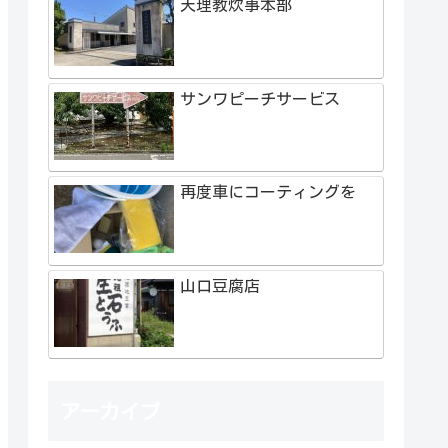
天理教炊事本部
サンワピーチサービス
再度車にコーティングを
山口豆腐店
アーカイブ