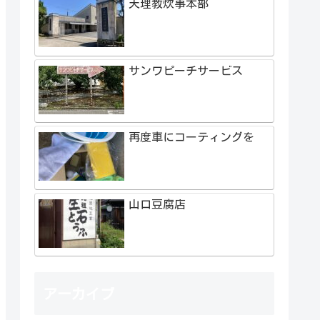
天理教炊事本部
サンワピーチサービス
再度車にコーティングを
山口豆腐店
アーカイブ