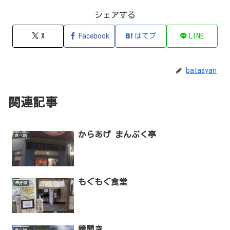
シェアする
X
Facebook
はてブ
LINE
batasyan
関連記事
からあげ まんぷく亭
食べ物
もぐもぐ食堂
未分類
鏡開き
食べ物