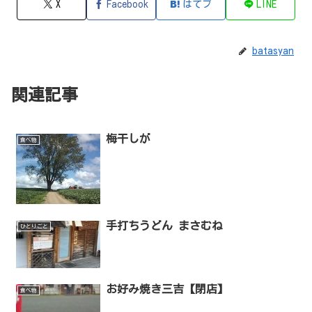
X
Facebook
はてブ
LINE
batasyan
関連記事
梅干しが
食べ物
手打ちうどん まさむね
ひとりごと
お好み焼き三吉【閉店】
食べ物