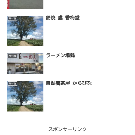
鈴焼 處 香梅堂
食べ物
ラーメン場鶴
食べ物
自然薯茶屋 からびな
食べ物
スポンサーリンク