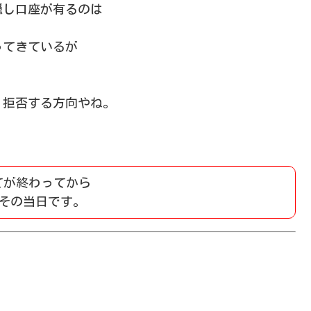
隠し口座が有るのは
。
ってきているが
。
、拒否する方向やね。
てが終わってから
その当日です。