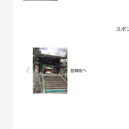
スポ
慈尊院へ