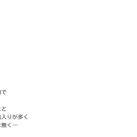
向で
たと
出入りが多く
は無く…