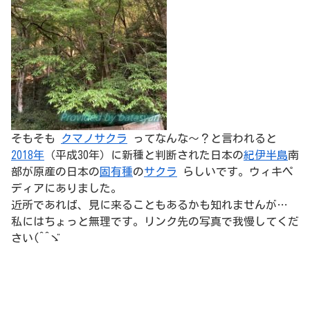
そもそも
クマノサクラ
ってなんな～？と言われると
2018年
（平成30年）に新種と判断された日本の
紀伊半島
南
部が原産の日本の
固有種
の
サクラ
らしいです。ウィキペ
ディアにありました。
近所であれば、見に来ることもあるかも知れませんが…
私にはちょっと無理です。リンク先の写真で我慢してくだ
さい(^^ゞ