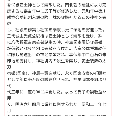
を仰ぎ産土神として崇敬した。南北朝の騒乱により荒
廃するも嘉吉年中に氏子等が修造した。元和年中徳川
頼宣公が紀州入城の際、城の守護神たるこの神社を崇
敬
し、社殿を修築し社宝を奉献し更に領地を寄進した。
二代城主光貞公以後は産土神として崇敬を受け、殊
に八代将軍吉宗公御誕生の時、神主岡本周防守長嶺
が仮親となり特別に崇敬をうけた。吉宗公は将軍就任
に際し開運出世の神と崇敬され、享保年中二百石の朱
印地を寄付し、神社境内の殺生を禁じ、黄金装飾の太
刀
壱振(国宝)、神馬一頭を献じ、永く国家安泰の祈願社
として年に壱万度の祓を命ぜられ、神主岡本長刻より
代
代三年に一度将軍に拝謁した。よって氏子の崇敬益々
厚
く、明治六年四月に県社に列せられた。昭和二十年七
月