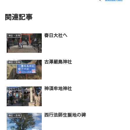
関連記事
春日大社へ
神社・お寺
古澤嚴島神社
神社・お寺
神須牟地神社
ひとりごと
西行法師生誕地の碑
神社・お寺