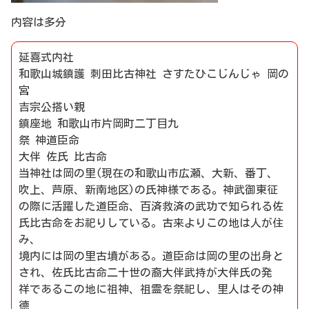
内容は多分
延喜式内社
和歌山城鎮護 刺田比古神社 さすたひこじんじゃ 岡の
宮
吉宗公搭い親
鎮座地 和歌山市片岡町二丁目九
祭 神道臣命
大伴 佐氏 比古命
当神社は岡の里(現在の和歌山市広瀬、大新、番丁、
吹上、芦原、新南地区)の氏神様である。神武御東征
の際に活躍した道臣命、百済救済の武功で知られる佐
氏比古命をお祀りしている。古来よりこの地は人が住
み、
境内には岡の里古墳がある。道臣命は岡の里の出身と
され、佐氏比古命二十世の裔大伴武持が大伴氏の発
祥であるこの地に祖神、祖霊を祭祀し、里人はその神
德