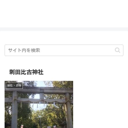
私を探さないで！！
刺田比古神社
神社・お寺