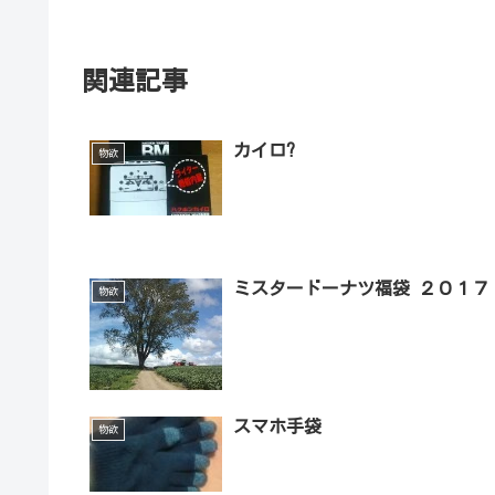
関連記事
カイロ?
物欲
ミスタードーナツ福袋 ２０１７
物欲
スマホ手袋
物欲