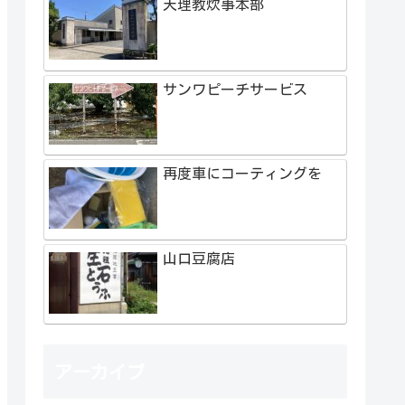
天理教炊事本部
サンワピーチサービス
再度車にコーティングを
山口豆腐店
アーカイブ