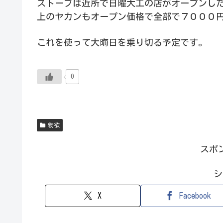
ストーブは近所で日曜大工の店がオープンし
上のヤカンもオープン価格で全部で７０００
これを使って大晦日を乗り切る予定です。
0
物欲
スポ
シ
X
Facebook