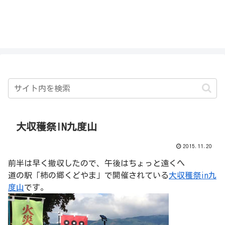
私を探さないで！！
大収穫祭IN九度山
2015.11.20
前半は早く撤収したので、午後はちょっと遠くへ
道の駅「柿の郷くどやま」で開催されている
大収穫祭in九
度山
です。