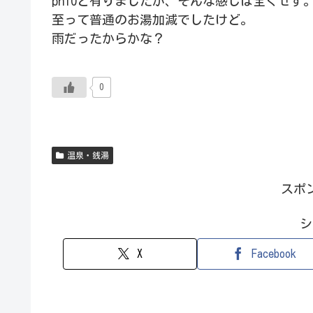
ph10と有りましたが、そんな感じは全くせず
至って普通のお湯加減でしたけど。
雨だったからかな？
0
温泉・銭湯
スポ
シ
X
Facebook