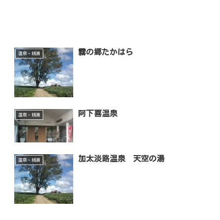
霧の郷たかはら
温泉・銭湯
阿下喜温泉
温泉・銭湯
加太淡路温泉 天空の湯
温泉・銭湯