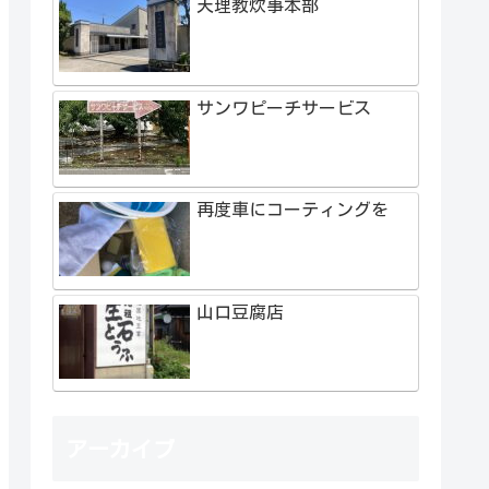
天理教炊事本部
サンワピーチサービス
再度車にコーティングを
山口豆腐店
アーカイブ