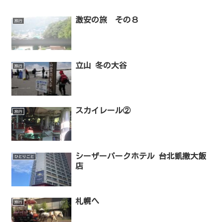
激安の旅 その８
旅行
立山 冬の大谷
旅行
スカイレール②
旅行
シーザーパークホテル 台北凱撒大飯
ひとりごと
店
札幌へ
旅行