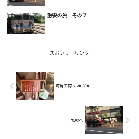
激安の旅 その７
旅行
スポンサーリンク
海鮮工房 かきざき
札幌へ