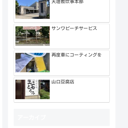
天理教炊事本部
サンワピーチサービス
再度車にコーティングを
山口豆腐店
アーカイブ