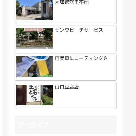
天理教炊事本部
サンワピーチサービス
再度車にコーティングを
山口豆腐店
アーカイブ