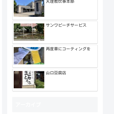
天理教炊事本部
サンワピーチサービス
再度車にコーティングを
山口豆腐店
アーカイブ