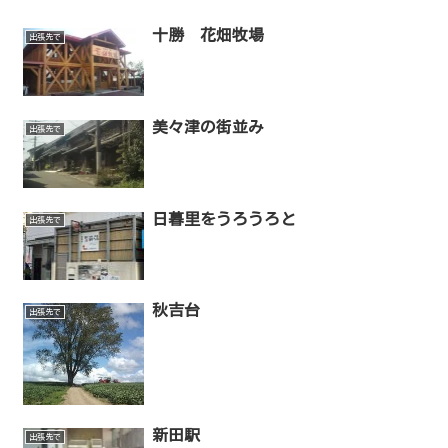
十勝 花畑牧場
出張先で
美々津の街並み
出張先で
日暮里をうろうろと
出張先で
秋吉台
出張先で
新田駅
出張先で