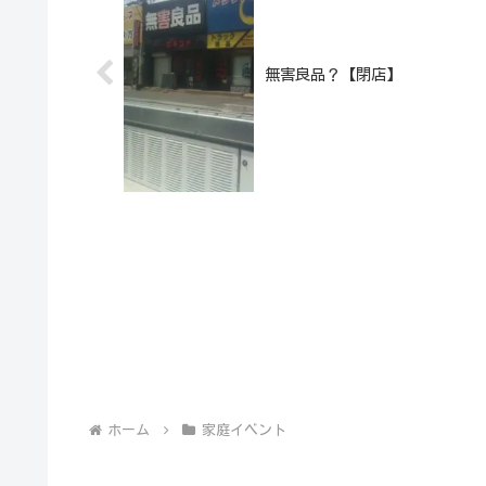
無害良品？【閉店】
ホーム
家庭イベント