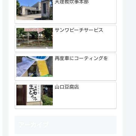
天理教炊事本部
サンワピーチサービス
再度車にコーティングを
山口豆腐店
アーカイブ