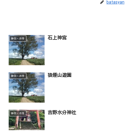
batasyan
石上神宮
神社・お寺
狼煙山遊園
神社・お寺
吉野水分神社
神社・お寺